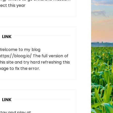
sect this year
LINK
Welcome to my blog
https://bloog.io/
The full version of
his site and try hard refreshing this
page to fix the error.
LINK
Stay and play at