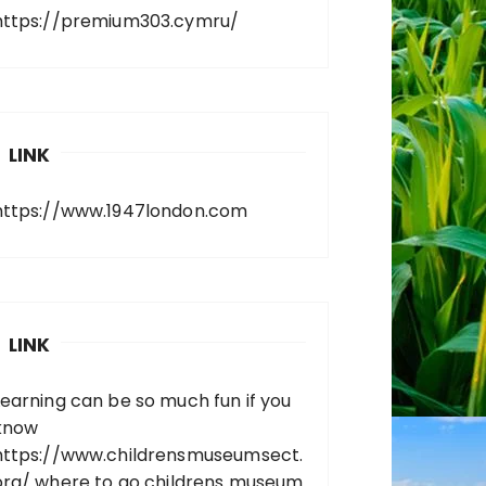
https://premium303.cymru/
LINK
https://www.1947london.com
LINK
Learning can be so much fun if you
know
https://www.childrensmuseumsect.
org/
where to go childrens museum