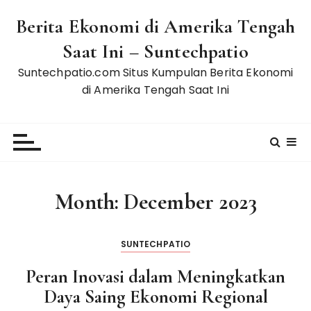
S
Berita Ekonomi di Amerika Tengah
k
i
Saat Ini – Suntechpatio
p
Suntechpatio.com Situs Kumpulan Berita Ekonomi
t
di Amerika Tengah Saat Ini
o
c
o
n
t
e
Month:
December 2023
n
t
SUNTECHPATIO
Peran Inovasi dalam Meningkatkan
Daya Saing Ekonomi Regional