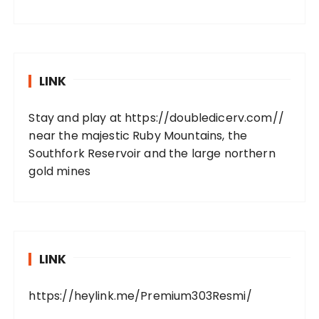
LINK
Stay and play at
https://doubledicerv.com//
near the majestic Ruby Mountains, the
Southfork Reservoir and the large northern
gold mines
LINK
https://heylink.me/Premium303Resmi/