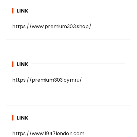
LINK
https://www.premium303.shop/
LINK
https://premium303.cymru/
LINK
https://www.1947london.com