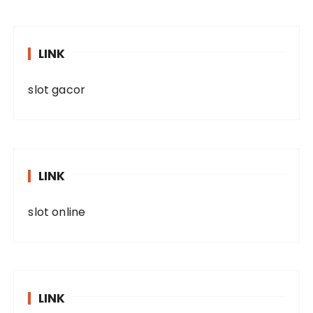
LINK
slot gacor
LINK
slot online
LINK