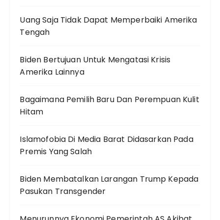
Uang Saja Tidak Dapat Memperbaiki Amerika
Tengah
Biden Bertujuan Untuk Mengatasi Krisis
Amerika Lainnya
Bagaimana Pemilih Baru Dan Perempuan Kulit
Hitam
Islamofobia Di Media Barat Didasarkan Pada
Premis Yang Salah
Biden Membatalkan Larangan Trump Kepada
Pasukan Transgender
Menurunnya Ekonomi Pemerintah AS Akibat