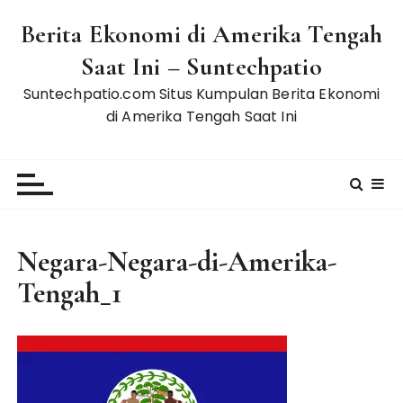
S
Berita Ekonomi di Amerika Tengah
k
i
Saat Ini – Suntechpatio
p
Suntechpatio.com Situs Kumpulan Berita Ekonomi
t
di Amerika Tengah Saat Ini
o
c
o
n
t
e
Negara-Negara-di-Amerika-
n
t
Tengah_1