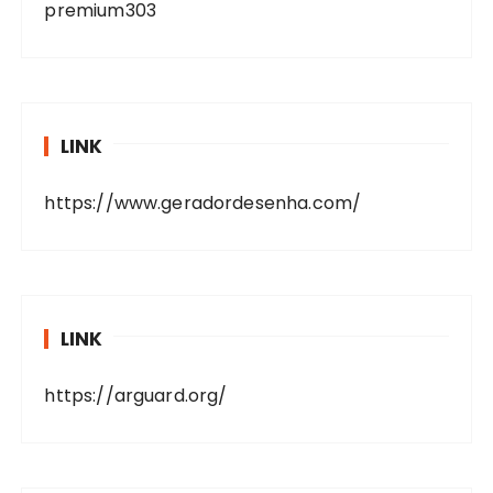
premium303
LINK
https://www.geradordesenha.com/
LINK
https://arguard.org/