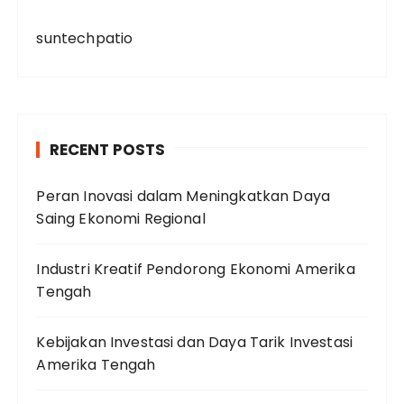
suntechpatio
RECENT POSTS
Peran Inovasi dalam Meningkatkan Daya
Saing Ekonomi Regional
Industri Kreatif Pendorong Ekonomi Amerika
Tengah
Kebijakan Investasi dan Daya Tarik Investasi
Amerika Tengah