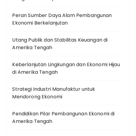
Peran Sumber Daya Alam Pembangunan
Ekonomi Berkelanjutan
Utang Publik dan Stabilitas Keuangan di
Amerika Tengah
Keberlanjutan Lingkungan dan Ekonomi Hijau
di Amerika Tengah
Strategi Industri Manufaktur untuk
Mendorong Ekonomi
Pendidikan Pilar Pembangunan Ekonomi di
Amerika Tengah