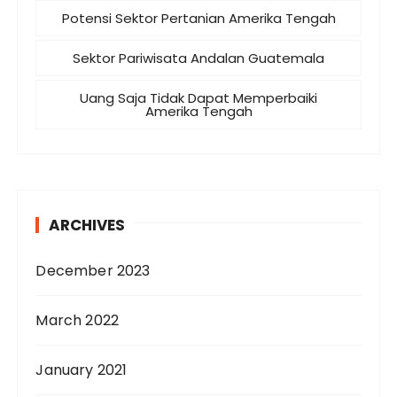
Potensi Sektor Pertanian Amerika Tengah
Sektor Pariwisata Andalan Guatemala
Uang Saja Tidak Dapat Memperbaiki
Amerika Tengah
ARCHIVES
December 2023
March 2022
January 2021