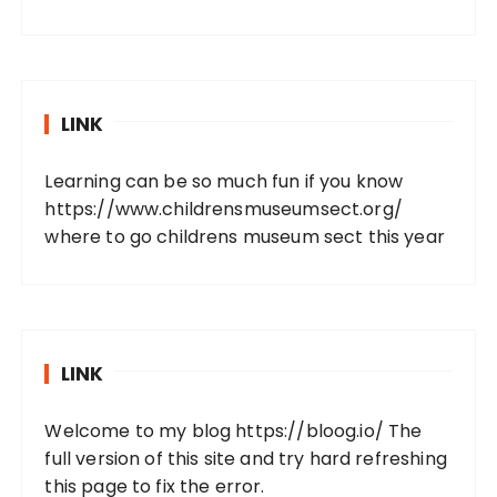
LINK
Learning can be so much fun if you know
https://www.childrensmuseumsect.org/
where to go childrens museum sect this year
LINK
Welcome to my blog
https://bloog.io/
The
full version of this site and try hard refreshing
this page to fix the error.